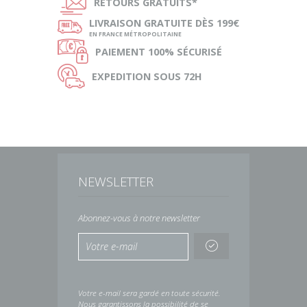
Ñ
RETOURS
GRATUITS*
ø
LIVRAISON
GRATUITE DÈS 199€
EN FRANCE MÉTROPOLITAINE
Ø
PAIEMENT
100% SÉCURISÉ
Ù
EXPEDITION
SOUS 72H
NEWSLETTER
Abonnez-vous à notre newsletter
Votre e-mail sera gardé en toute sécurité.
Nous garantissons la possibilité de se