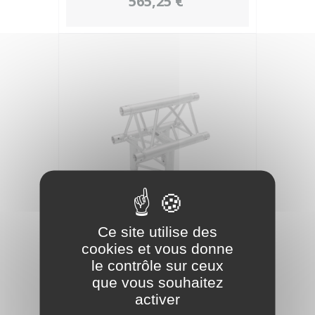
565,25 €
ALUTRUSS Trilock 6082at-38(50) pièce
en T à 3 voies
Ce site utilise des
cookies et vous donne
243,95 €
le contrôle sur ceux
que vous souhaitez
activer