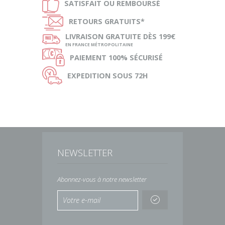
Ð
SATISFAIT OU
REMBOURSÉ
Ñ
RETOURS
GRATUITS*
ø
LIVRAISON
GRATUITE DÈS 199€
EN FRANCE MÉTROPOLITAINE
Ø
PAIEMENT
100% SÉCURISÉ
Ù
EXPEDITION
SOUS 72H
NEWSLETTER
Abonnez-vous à notre newsletter