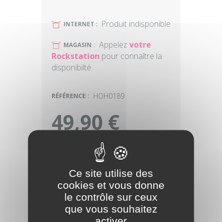
Produit indisponible
U
INTERNET :
Appelez
votre
U
MAGASIN :
Rockstation
pour connaître la
disponibilté
RÉFÉRENCE :
HOH0189
49,90 €
v
Faites vous livrer en magasin ou
à domicile
Ce produit est garanti 2 ans
Ce site utilise des
cookies et vous donne
le contrôle sur ceux
que vous souhaitez
activer