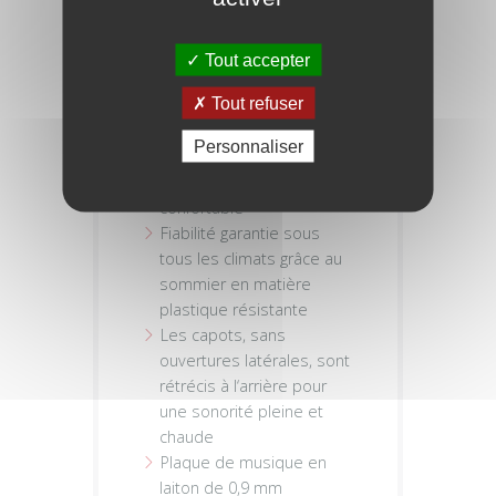
SPÉCIFICATIONS
Tout accepter
Tout refuser
Plaques sans débord
encastrées dans le
Personnaliser
sommier pour une
embouchure plus
confortable
Fiabilité garantie sous
tous les climats grâce au
sommier en matière
plastique résistante
Les capots, sans
ouvertures latérales, sont
rétrécis à l‘arrière pour
une sonorité pleine et
chaude
Plaque de musique en
laiton de 0,9 mm