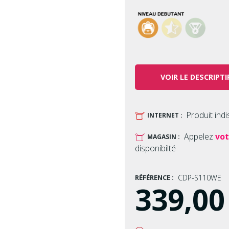
VOIR LE DESCRIPTI
Produit ind
U
INTERNET :
Appelez
vot
U
MAGASIN :
disponibilté
RÉFÉRENCE :
CDP-S110WE
339,00