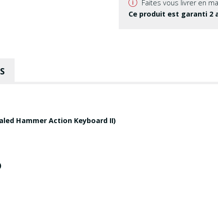
v
Faites vous livrer en m
Ce produit est garanti 2 
OS
aled Hammer Action Keyboard II)
)