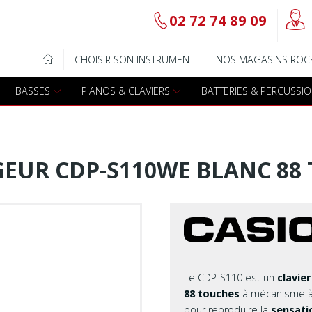
@
02 72 74 89 09
b
Gamme Arrow
Basses Acoustique
IQUE
CHOISIR SON INSTRUMENT
NOS MAGASINS ROC
7
Guitares électriques
Basses électriques
BASSES
PIANOS & CLAVIERS
BATTERIES & PERCUSSI
Guitares acoustiques
Amplis & effets
Guitares enfants
Accessoires basse
EUR CDP-S110WE BLANC 88
Guitares Pour Gauchers
Amplis et effets
Amplis & effets
Accessoires guitares
Le CDP-S110 est un
clavie
88 touches
à mécanisme à
pour reproduire la
sensat