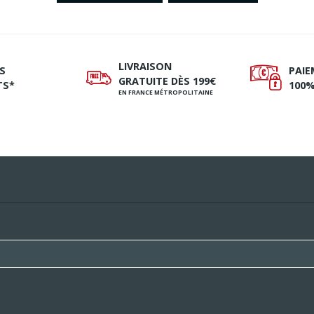
LIVRAISON
S
PAI
ø
Ø
GRATUITE DÈS 199€
TS*
100%
EN FRANCE MÉTROPOLITAINE