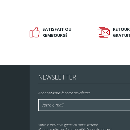
SATISFAIT OU
RETOUR
Ð
Ñ
REMBOURSÉ
GRATUI
NEWSLETTER
Abonnez-vous à notre newsletter
Votre e-mail sera gardé en toute sécurité.
Nous garantissons la possibilité de se désabonner.