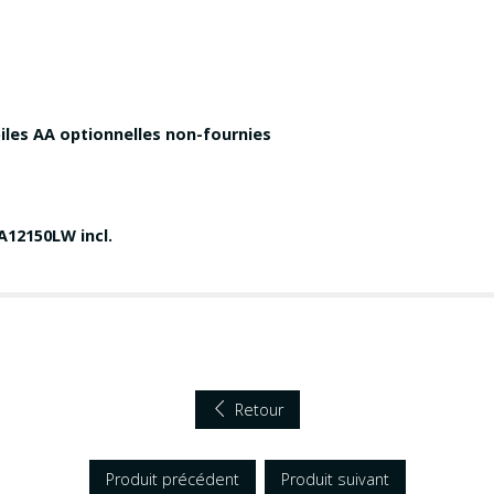
iles AA optionnelles non-fournies
A12150LW incl.
Retour
Produit précédent
Produit suivant