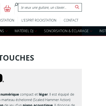
:
5
s
Claviers d'éveil
Batteries A
KSTATION
L'ESPRIT ROCKSTATION
CONTACT
Pianos numériques
Batteries é
ONS
MATÉRIEL DJ
SONORISATION & ÉCLAIRAGE
INS
Accessoires claviers
Accessoires
s
Claviers arrangeurs
Percussions
 TOUCHES
Djembes
Cajon
Bongos
r numérique
compact et
léger
. Il est équipé de
 marteau échelonné (Scaled Hammer Action)
Darboukas
ion
de jeu d'un
piano acoustique
. Il dispose de