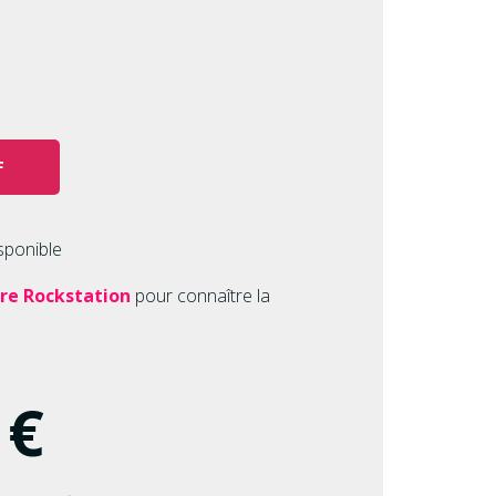
F
isponible
re Rockstation
pour connaître la
 €