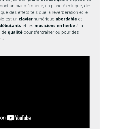
 dont un piano à queue, un piano électrique, des
Autres perc
 que des effets tels que la réverbération et le
sio est un
clavier
numérique
abordable
et
Accessoire
débutants
et les
musiciens en herbe
à la
t
de
qualité
pour s'entraîner ou pour des
es.