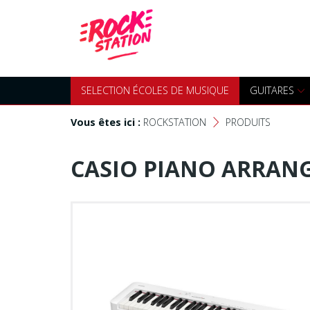
Accueil
SELECTION ÉCOLES DE MUS
Choisir son instrument
Guitares
SELECTION ÉCOLES DE MUSIQUE
GUITARES
Nos Magasins Rockstation
Basses
Vous êtes ici :
ROCKSTATION
PRODUITS
F
L'esprit Rockstation
Pianos & Claviers
CASIO PIANO ARRANG
Contact
Batteries & Percussions
Matériel DJ
Sonorisation & éclairage
Instruments à vent