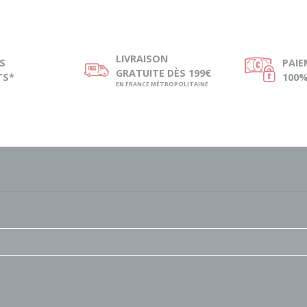
LIVRAISON
S
PAI
ø
Ø
GRATUITE DÈS 199€
TS*
100%
EN FRANCE MÉTROPOLITAINE