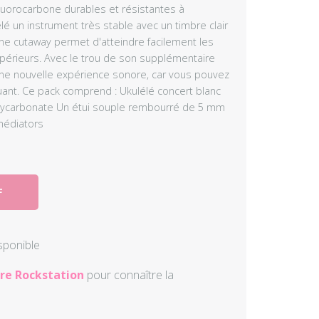
luorocarbone durables et résistantes à
Autres perc
lé un instrument très stable avec un timbre clair
rne cutaway permet d'atteindre facilement les
upérieurs. Avec le trou de son supplémentaire
Accessoire
une nouvelle expérience sonore, car vous pouvez
ant. Ce pack comprend : Ukulélé concert blanc
olycarbonate Un étui souple rembourré de 5 mm
médiators
F
isponible
re Rockstation
pour connaître la