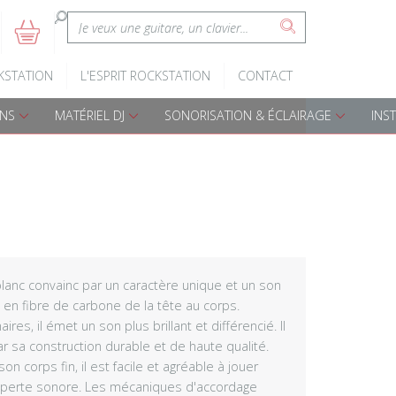
:
5
s
Claviers d'éveil
Batteries A
KSTATION
L'ESPRIT ROCKSTATION
CONTACT
Pianos numériques
Batteries é
ONS
MATÉRIEL DJ
SONORISATION & ÉCLAIRAGE
INS
Accessoires claviers
Accessoires
s
Claviers arrangeurs
Percussions
Djembes
Cajon
lanc convainc par un caractère unique et un son
é en fibre de carbone de la tête au corps.
es, il émet un son plus brillant et différencié. Il
Bongos
 sa construction durable et de haute qualité.
n corps fin, il est facile et agréable à jouer
Darboukas
 perte sonore. Les mécaniques d'accordage