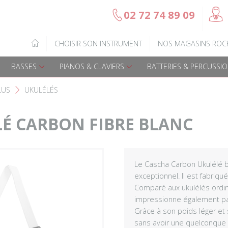
@
02 72 74 89 09
b
Gamme Arrow
Basses Acoustique
IQUE
CHOISIR SON INSTRUMENT
NOS MAGASINS ROC
7
Guitares électriques
Basses électriques
BASSES
PIANOS & CLAVIERS
BATTERIES & PERCUSSI
Guitares acoustiques
Amplis & effets
LUS
UKULÉLÉS
F
Guitares enfants
Accessoires basse
É CARBON FIBRE BLANC
Guitares Pour Gauchers
Amplis et effets
Amplis & effets
Le Cascha Carbon Ukulélé b
exceptionnel. Il est fabriqu
Comparé aux ukulélés ordinair
Accessoires guitares
impressionne également par
Grâce à son poids léger et so
sans avoir une quelconque