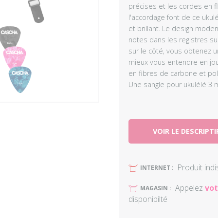
précises et les cordes en f
l'accordage font de ce ukulé
et brillant. Le design mode
notes dans les registres s
sur le côté, vous obtenez 
mieux vous entendre en jou
en fibres de carbone et p
Une sangle pour ukulélé 3 
VOIR LE DESCRIPTI
Produit ind
U
INTERNET :
Appelez
vot
U
MAGASIN :
disponibilté