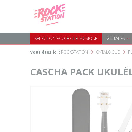
Panneau de gestion des cookies
Accueil
SELECTION ÉCOLES DE MUS
Choisir son instrument
Guitares
SELECTION ÉCOLES DE MUSIQUE
GUITARES
Nos Magasins Rockstation
Basses
Vous êtes ici :
ROCKSTATION
CATALOGUE
P
F
F
L'esprit Rockstation
Pianos & Claviers
CASCHA PACK UKULÉL
Contact
Batteries & Percussions
Matériel DJ
Sonorisation & éclairage
Instruments à vent