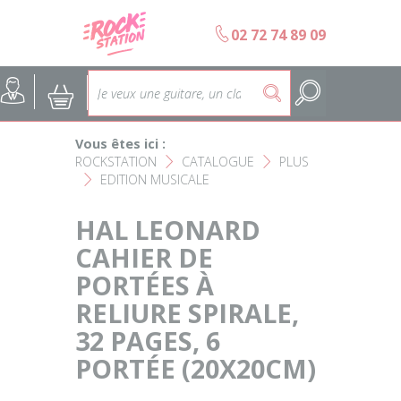
Panneau de gestion des cookies
b
02 72 74 89 09
Accueil
SELECTION ÉCOLES DE MUS
@
:
5
Choisir son instrument
Guitares
Vous êtes ici :
Nos Magasins Rockstation
Basses
ROCKSTATION
CATALOGUE
PLUS
F
F
EDITION MUSICALE
F
L'esprit Rockstation
Pianos & Claviers
HAL LEONARD
Contact
CAHIER DE
Batteries & Percussions
PORTÉES À
Matériel DJ
RELIURE SPIRALE,
32 PAGES, 6
Sonorisation & éclairage
PORTÉE (20X20CM)
Instruments à vent