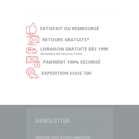
Ð
SATISFAIT OU
REMBOURSÉ
Ñ
RETOURS
GRATUITS*
ø
LIVRAISON
GRATUITE DÈS 199€
EN FRANCE MÉTROPOLITAINE
Ø
PAIEMENT
100% SÉCURISÉ
Ù
EXPEDITION
SOUS 72H
NEWSLETTER
Abonnez-vous à notre newsletter