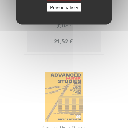
Personnaliser
DE HASKE EUROPE FastTrack - Basse 1
(F) Livre
21,52 €
Advanced Funk Studies