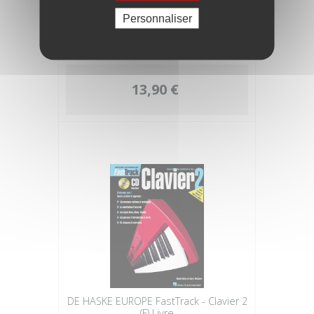
Personnaliser
CASCHA Méthode Ukulélé
13,90 €
DE HASKE EUROPE FastTrack - Clavier 2
(F) Livre