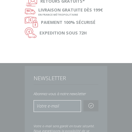
Ñ
RETOURS
GRATUITS*
ø
LIVRAISON
GRATUITE DÈS 199€
EN FRANCE MÉTROPOLITAINE
Ø
PAIEMENT
100% SÉCURISÉ
Ù
EXPEDITION
SOUS 72H
NEWSLETTER
Abonnez-vous à notre newsletter
Votre e-mail sera gardé en toute sécurité.
Nous garantissons la possibilité de se