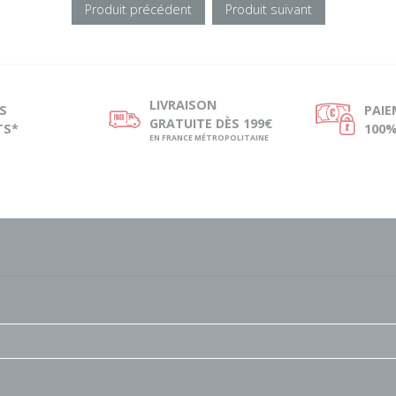
Produit précédent
Produit suivant
LIVRAISON
S
PAI
ø
Ø
GRATUITE DÈS 199€
TS*
100%
EN FRANCE MÉTROPOLITAINE