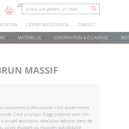
:
5
s
Claviers d'éveil
Batteries A
KSTATION
L'ESPRIT ROCKSTATION
CONTACT
Pianos numériques
Batteries é
ONS
MATÉRIEL DJ
SONORISATION & ÉCLAIRAGE
INS
Accessoires claviers
Accessoires
s
Claviers arrangeurs
Percussions
BRUN MASSIF
Djembes
Cajon
Bongos
un instrument professionnel n'est évidemment
 monde. C'est pourquoi Stagg propose avec son
 à un tarif abordable idéal pour débuter dans de
Darboukas
s soyez étudiant ou musicien autodidacte