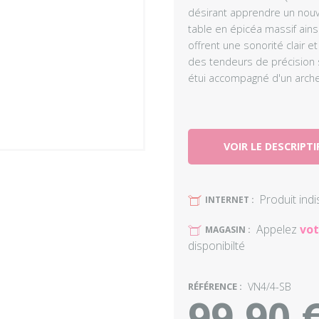
désirant apprendre un nouve
table en épicéa massif ains
offrent une sonorité clair e
des tendeurs de précision so
étui accompagné d'un arche
VOIR LE DESCRIPTI
Produit ind
U
INTERNET :
Appelez
vot
U
MAGASIN :
disponibilté
RÉFÉRENCE :
VN4/4-SB
99,90 