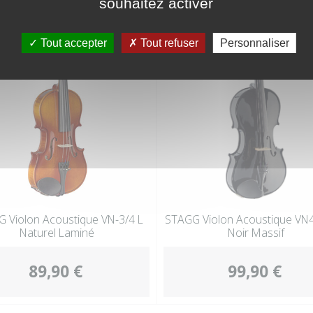
souhaitez activer
Tout accepter
Tout refuser
Personnaliser
 Violon Acoustique VN-3/4 L
STAGG Violon Acoustique VN
Naturel Laminé
Noir Massif
89,90 €
99,90 €