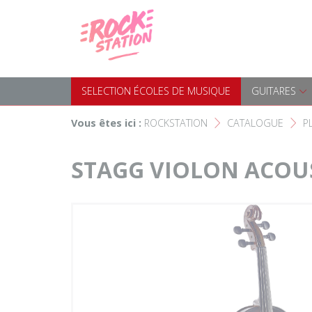
Panneau de gestion des cookies
Accueil
SELECTION ÉCOLES DE MUS
Choisir son instrument
Guitares
SELECTION ÉCOLES DE MUSIQUE
GUITARES
Nos Magasins Rockstation
Basses
Vous êtes ici :
ROCKSTATION
CATALOGUE
P
F
F
L'esprit Rockstation
Pianos & Claviers
STAGG VIOLON ACOUS
Contact
Batteries & Percussions
Matériel DJ
Sonorisation & éclairage
Instruments à vent