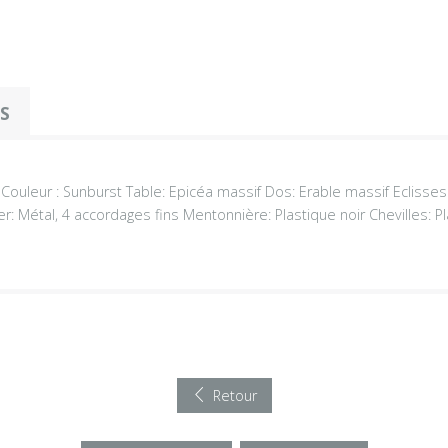
OS
n Couleur : Sunburst Table: Epicéa massif Dos: Erable massif Eclisse
: Métal, 4 accordages fins Mentonnière: Plastique noir Chevilles: Pla
Retour