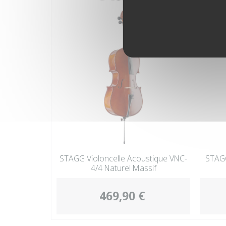
STAGG Violoncelle Acoustique VNC-
STAGG
4/4 Naturel Massif
469,90 €