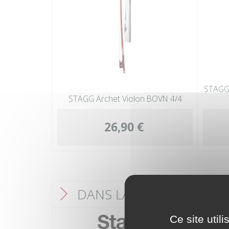
STAGG 
STAGG Archet Violon BOVN 4/4
26,90 €
DANS LA MÊME CATÉGO
F
Ce site util