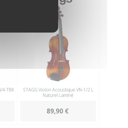
4/4-TBK
STAGG Violon Acoustique VN-1/2 L
Naturel Laminé
89,90 €