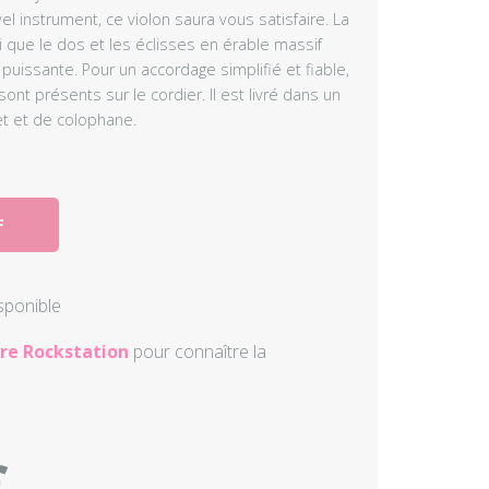
l instrument, ce violon saura vous satisfaire. La
Autres perc
i que le dos et les éclisses en érable massif
t puissante. Pour un accordage simplifié et fiable,
Accessoire
nt présents sur le cordier. Il est livré dans un
t et de colophane.
F
isponible
re Rockstation
pour connaître la
€