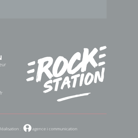
N
eur
fr
W
Réalisation :
agence i communication