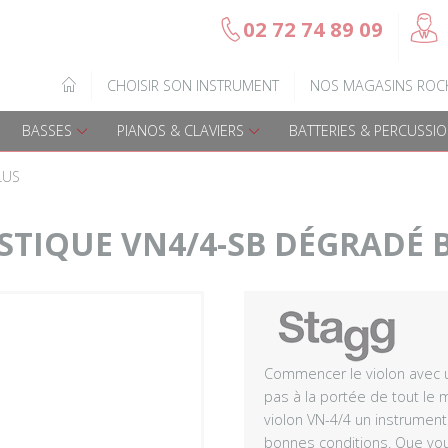
@
02 72 74 89 09
b
Gamme Arrow
Basses Acoustique
IQUE
CHOISIR SON INSTRUMENT
NOS MAGASINS ROC
7
Guitares électriques
Basses électriques
BASSES
PIANOS & CLAVIERS
BATTERIES & PERCUSSI
Guitares acoustiques
Amplis & effets
LUS
Guitares enfants
Accessoires basse
TIQUE VN4/4-SB DÉGRADÉ 
Guitares Pour Gauchers
Amplis et effets
Amplis & effets
Accessoires guitares
Commencer le violon avec 
pas à la portée de tout le
violon VN-4/4 un instrument
bonnes conditions. Que vou