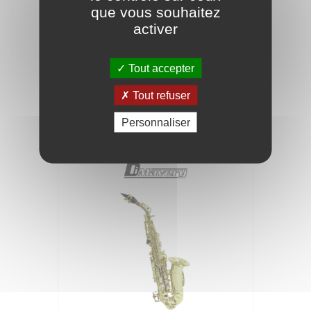
que vous souhaitez
activer
Sangle Easy pour saxophone
entièrement réglable avec
Tout accepter
rembourrage de cou rouge
Tout refuser
24,90 €
Personnaliser