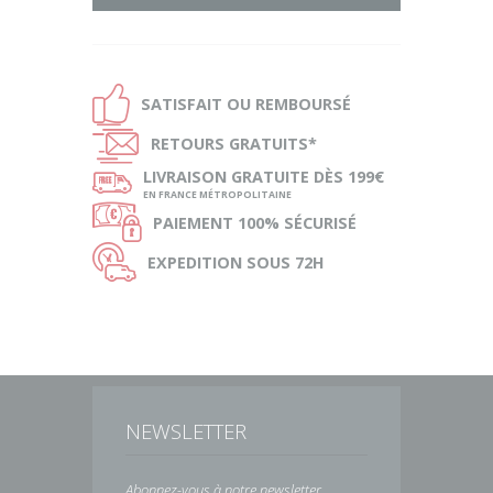
Ð
SATISFAIT OU
REMBOURSÉ
Ñ
RETOURS
GRATUITS*
ø
LIVRAISON
GRATUITE DÈS 199€
EN FRANCE MÉTROPOLITAINE
Ø
PAIEMENT
100% SÉCURISÉ
Ù
EXPEDITION
SOUS 72H
NEWSLETTER
Abonnez-vous à notre newsletter