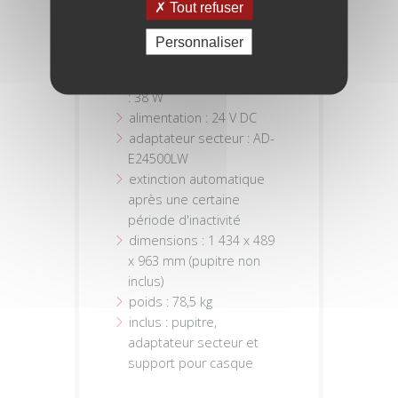
Tout refuser
entrée/sortie MIDI
USB vers hôte
Personnaliser
USB vers appareil
consommation électrique
: 38 W
alimentation : 24 V DC
adaptateur secteur : AD-
E24500LW
extinction automatique
après une certaine
période d'inactivité
dimensions : 1 434 x 489
x 963 mm (pupitre non
inclus)
poids : 78,5 kg
inclus : pupitre,
adaptateur secteur et
support pour casque