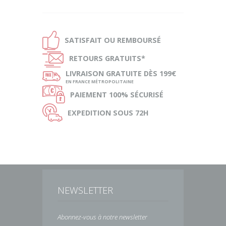
Ð
SATISFAIT OU
REMBOURSÉ
Ñ
RETOURS
GRATUITS*
ø
LIVRAISON
GRATUITE DÈS 199€
EN FRANCE MÉTROPOLITAINE
Ø
PAIEMENT
100% SÉCURISÉ
Ù
EXPEDITION
SOUS 72H
NEWSLETTER
Abonnez-vous à notre newsletter