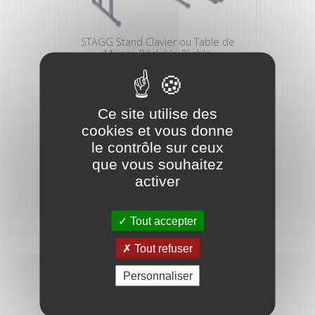
STAGG Stand Clavier ou Table de
Mixage Réglable Pliable
71,90 €
Ce site utilise des
cookies et vous donne
le contrôle sur ceux
que vous souhaitez
activer
Tout accepter
Tout refuser
Personnaliser
DIMAVERY Set svt-1 support clavier +