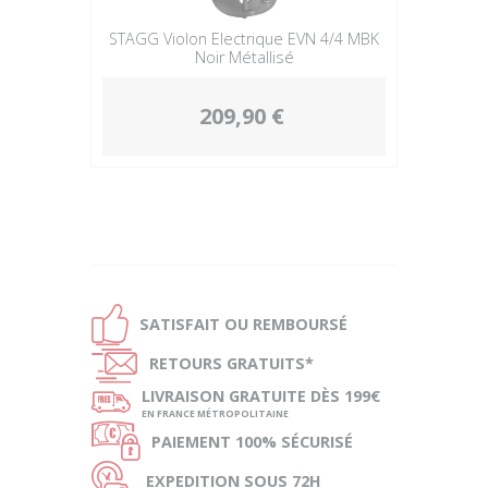
STAGG Violon Electrique EVN 4/4 MBK
Noir Métallisé
209,90 €
Ð
SATISFAIT OU
REMBOURSÉ
Ñ
RETOURS
GRATUITS*
ø
LIVRAISON
GRATUITE DÈS 199€
EN FRANCE MÉTROPOLITAINE
Ø
PAIEMENT
100% SÉCURISÉ
Ù
EXPEDITION
SOUS 72H