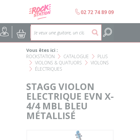
Panneau de gestion des cookies
b
02 72 74 89 09
Accueil
SELECTION ÉCOLES DE MUS
@
:
5
Choisir son instrument
Guitares
Vous êtes ici :
Nos Magasins Rockstation
Basses
ROCKSTATION
CATALOGUE
PLUS
F
F
VIOLONS & QUATUORS
VIOLONS
F
F
ÉLECTRIQUES
L'esprit Rockstation
F
Pianos & Claviers
STAGG VIOLON
Contact
Batteries & Percussions
ELECTRIQUE EVN X-
4/4 MBL BLEU
Matériel DJ
MÉTALLISÉ
Sonorisation & éclairage
Instruments à vent