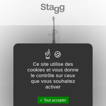
STAGG Contrebasse Electrique EDB-
Ce site utilise des
3/4 Noir Métallisé
cookies et vous donne
le contrôle sur ceux
699,00 €
que vous souhaitez
activer
Tout accepter