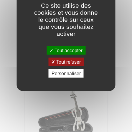
Ce site utilise des
cookies et vous donne
le contrôle sur ceux
que vous souhaitez
activer
STAGG Contrebasse Electrique EDB-
3/4 Rouge
Tout accepter
699,00 €
Tout refuser
Personnaliser