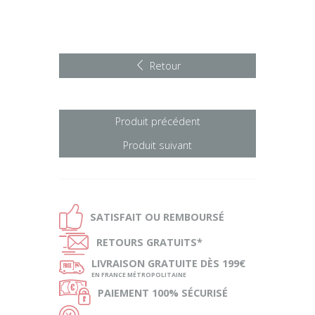
Retour
Produit précédent
Produit suivant
Ð
SATISFAIT OU
REMBOURSÉ
Ñ
RETOURS
GRATUITS*
ø
LIVRAISON
GRATUITE DÈS 199€
EN FRANCE MÉTROPOLITAINE
Ø
PAIEMENT
100% SÉCURISÉ