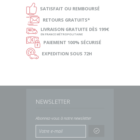
Ð
SATISFAIT OU
REMBOURSÉ
Ñ
RETOURS
GRATUITS*
ø
LIVRAISON
GRATUITE DÈS 199€
EN FRANCE MÉTROPOLITAINE
Ø
PAIEMENT
100% SÉCURISÉ
Ù
EXPEDITION
SOUS 72H
NEWSLETTER
Abonnez-vous à notre newsletter