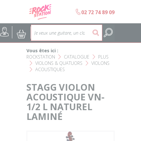
Panneau de gestion des cookies
b
02 72 74 89 09
Accueil
SELECTION ÉCOLES DE MUS
@
:
5
Choisir son instrument
Guitares
Vous êtes ici :
Nos Magasins Rockstation
Basses
ROCKSTATION
CATALOGUE
PLUS
F
F
VIOLONS & QUATUORS
VIOLONS
F
F
ACOUSTIQUES
L'esprit Rockstation
F
Pianos & Claviers
STAGG VIOLON
Contact
Batteries & Percussions
ACOUSTIQUE VN-
1/2 L NATUREL
Matériel DJ
LAMINÉ
Sonorisation & éclairage
Instruments à vent