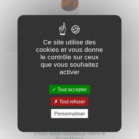
STAGG Violon Acoustique VN-3/4 L
Naturel Laminé
89,90 €
Ce site utilise des
cookies et vous donne
le contrôle sur ceux
que vous souhaitez
activer
Tout accepter
Tout refuser
Personnaliser
STAGG Violon Acoustique VN4/4-TR
Rouge Massif