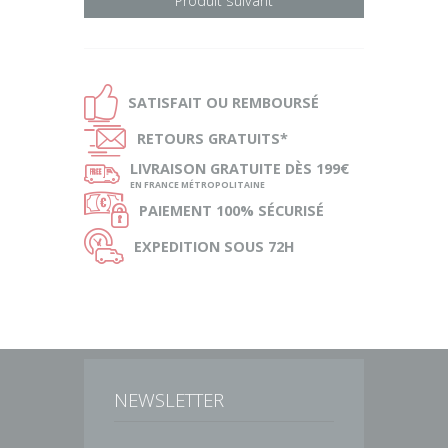
Produit suivant
Ð
SATISFAIT OU
REMBOURSÉ
Ñ
RETOURS
GRATUITS*
ø
LIVRAISON
GRATUITE DÈS 199€
EN FRANCE MÉTROPOLITAINE
Ø
PAIEMENT
100% SÉCURISÉ
Ù
EXPEDITION
SOUS 72H
NEWSLETTER