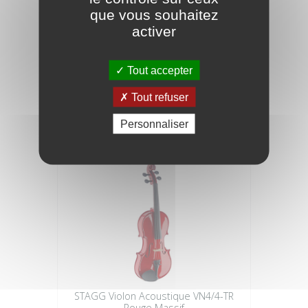
que vous souhaitez
activer
DIMAVERY Violon 1/8 avec archet en
étui
Tout accepter
139,00 €
Tout refuser
Personnaliser
STAGG Violon Acoustique VN4/4-TR
Rouge Massif