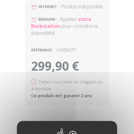
Produit indisponible
U
INTERNET :
Appelez
votre
U
MAGASIN :
Rockstation
pour connaître la
disponibilté
RÉFÉRENCE :
V300NOFT
299,90 €
v
Faites vous livrer en magasin ou
à domicile
Ce produit est garanti 2 ans
SPÉCIFICATIONS