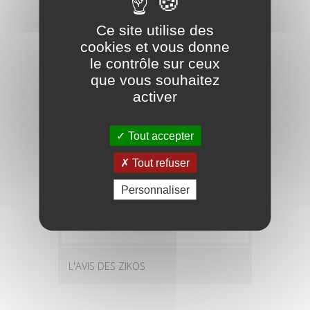
Ce site utilise des
cookies et vous donne
Couleur : Naturel
le contrôle sur ceux
Table : épicéa massif
que vous souhaitez
Fond et éclisses : acajou
activer
oriental
Reliure : Multi blanc/noir
Manche : Acajou oriental
Tout accepter
Diapason : 642 mm/25,3
Mécaniques : chromées
Tout refuser
vieillies
Personnaliser
Cordes : fabriquée aux
États-Unis
L'AVIS DES ZIKOS