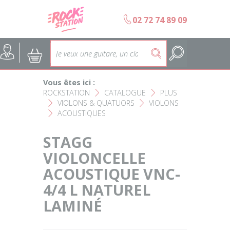
Panneau de gestion des cookies
b
02 72 74 89 09
Accueil
SELECTION ÉCOLES DE MUS
@
:
5
Choisir son instrument
Guitares
Vous êtes ici :
Nos Magasins Rockstation
Basses
ROCKSTATION
CATALOGUE
PLUS
F
F
VIOLONS & QUATUORS
VIOLONS
F
F
ACOUSTIQUES
L'esprit Rockstation
F
Pianos & Claviers
STAGG
Contact
Batteries & Percussions
VIOLONCELLE
ACOUSTIQUE VNC-
Matériel DJ
4/4 L NATUREL
Sonorisation & éclairage
LAMINÉ
Instruments à vent