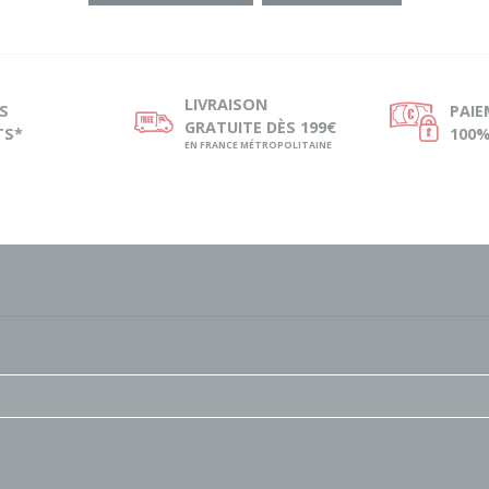
LIVRAISON
S
PAI
ø
Ø
GRATUITE DÈS 199€
TS*
100%
EN FRANCE MÉTROPOLITAINE