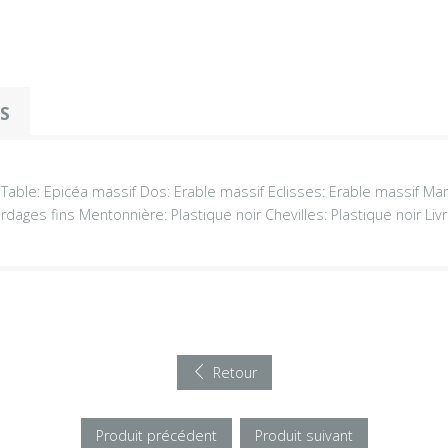
OS
n Table: Epicéa massif Dos: Erable massif Eclisses: Erable massif Ma
dages fins Mentonnière: Plastique noir Chevilles: Plastique noir Livr
Retour
Produit précédent
Produit suivant