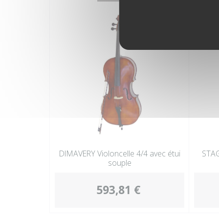
DIMAVERY Violoncelle 4/4 avec étui
STAG
souple
593,81 €