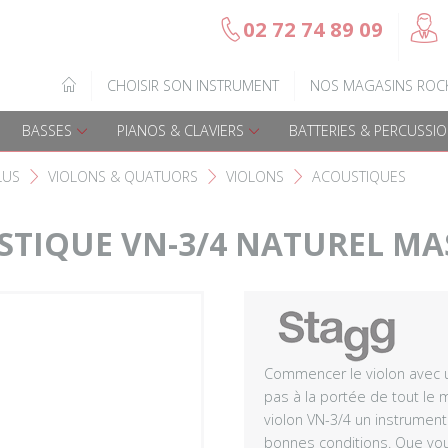
@
02 72 74 89 09
b
Gamme Arrow
Basses Acoustique
IQUE
CHOISIR SON INSTRUMENT
NOS MAGASINS ROC
7
Guitares électriques
Basses électriques
BASSES
PIANOS & CLAVIERS
BATTERIES & PERCUSSI
Guitares acoustiques
Amplis & effets
LUS
VIOLONS & QUATUORS
VIOLONS
ACOUSTIQUES
F
F
F
Guitares enfants
Accessoires basse
TIQUE VN-3/4 NATUREL MA
Guitares Pour Gauchers
Amplis et effets
Amplis & effets
Accessoires guitares
Commencer le violon avec 
pas à la portée de tout le
violon VN-3/4 un instrument
bonnes conditions. Que vou