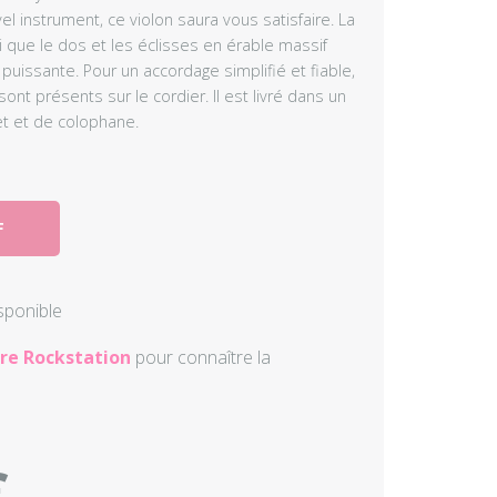
l instrument, ce violon saura vous satisfaire. La
Autres perc
i que le dos et les éclisses en érable massif
t puissante. Pour un accordage simplifié et fiable,
Accessoire
nt présents sur le cordier. Il est livré dans un
t et de colophane.
F
isponible
re Rockstation
pour connaître la
€