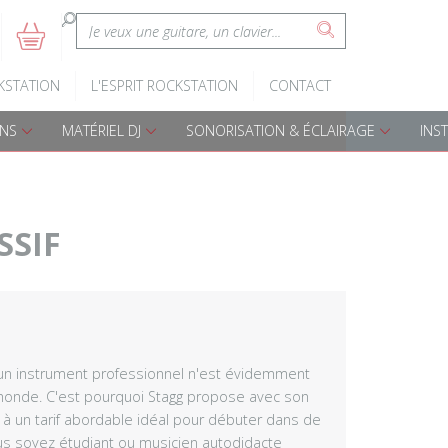
:
5
s
Claviers d'éveil
Batteries A
KSTATION
L'ESPRIT ROCKSTATION
CONTACT
Pianos numériques
Batteries é
ONS
MATÉRIEL DJ
SONORISATION & ÉCLAIRAGE
INS
Accessoires claviers
Accessoires
s
Claviers arrangeurs
Percussions
SSIF
Djembes
Cajon
Bongos
un instrument professionnel n'est évidemment
 monde. C'est pourquoi Stagg propose avec son
 à un tarif abordable idéal pour débuter dans de
Darboukas
s soyez étudiant ou musicien autodidacte