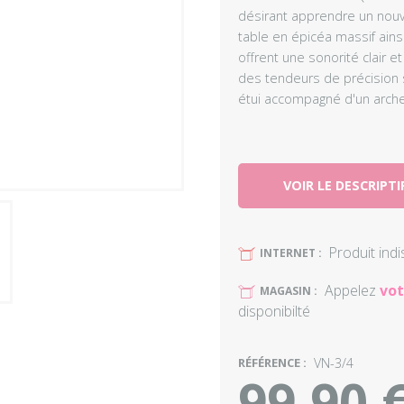
désirant apprendre un nouve
table en épicéa massif ains
offrent une sonorité clair e
des tendeurs de précision so
étui accompagné d'un arche
VOIR LE DESCRIPTI
Produit ind
U
INTERNET :
Appelez
vot
U
MAGASIN :
disponibilté
RÉFÉRENCE :
VN-3/4
99,90 