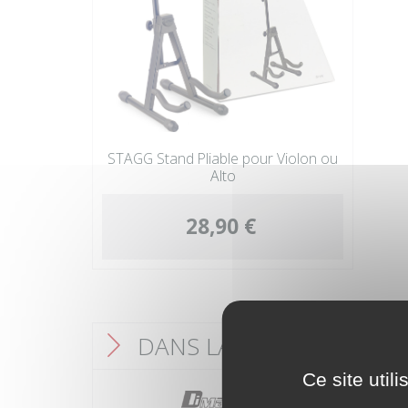
STAGG Stand Pliable pour Violon ou
Alto
28,90 €
DANS LA MÊME CATÉGO
F
Ce site util