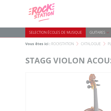
Panneau de gestion des cookies
Accueil
SELECTION ÉCOLES DE MUS
Choisir son instrument
Guitares
SELECTION ÉCOLES DE MUSIQUE
GUITARES
Nos Magasins Rockstation
Basses
Vous êtes ici :
ROCKSTATION
CATALOGUE
P
F
F
L'esprit Rockstation
Pianos & Claviers
STAGG VIOLON ACOUS
Contact
Batteries & Percussions
Matériel DJ
Sonorisation & éclairage
Instruments à vent