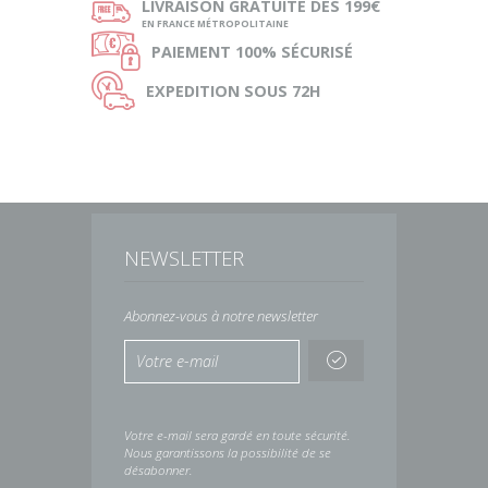
ø
LIVRAISON
GRATUITE DÈS 199€
EN FRANCE MÉTROPOLITAINE
Ø
PAIEMENT
100% SÉCURISÉ
Ù
EXPEDITION
SOUS 72H
NEWSLETTER
Abonnez-vous à notre newsletter
Votre e-mail sera gardé en toute sécurité.
Nous garantissons la possibilité de se
désabonner.