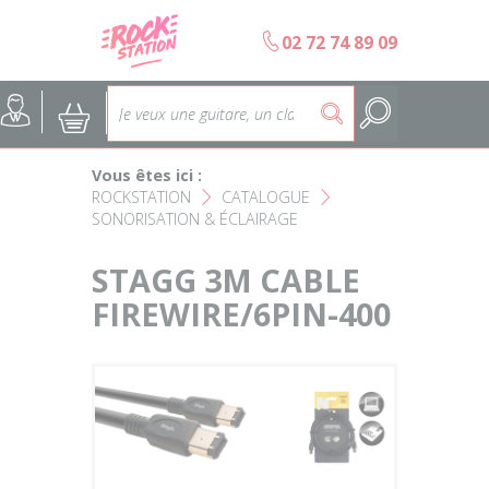
Panneau de gestion des cookies
b
02 72 74 89 09
Accueil
SELECTION ÉCOLES DE MUS
@
:
5
Choisir son instrument
Guitares
Vous êtes ici :
Nos Magasins Rockstation
Basses
ROCKSTATION
CATALOGUE
F
F
SONORISATION & ÉCLAIRAGE
L'esprit Rockstation
Pianos & Claviers
STAGG 3M CABLE
Contact
FIREWIRE/6PIN-400
Batteries & Percussions
Matériel DJ
Sonorisation & éclairage
Instruments à vent