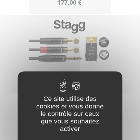
177,00 €
STAGG 10CM CBL Y-ADPT JKmST-
Ce site utilise des
2RCAm DL
cookies et vous donne
le contrôle sur ceux
19,00 €
que vous souhaitez
activer