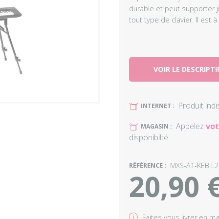
durable et peut supporter ju
tout type de clavier. Il est 
VOIR LE DESCRIPTI
Produit ind
U
INTERNET :
Appelez
vot
U
MAGASIN :
disponibilté
RÉFÉRENCE :
MXS-A1-KEB L2
20,90 
v
Faites vous livrer en m