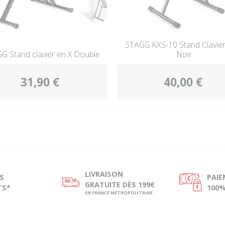
STAGG KXS-10 Stand Clavier
G Stand clavier en X Double
Noir
31,90 €
40,00 €
LIVRAISON
S
PAI
ø
Ø
GRATUITE DÈS 199€
TS*
100%
EN FRANCE MÉTROPOLITAINE