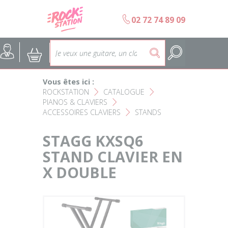
Panneau de gestion des cookies
b
02 72 74 89 09
Accueil
SELECTION ÉCOLES DE MUS
@
:
5
Choisir son instrument
Guitares
Vous êtes ici :
Nos Magasins Rockstation
Basses
ROCKSTATION
CATALOGUE
F
F
PIANOS & CLAVIERS
F
ACCESSOIRES CLAVIERS
STANDS
L'esprit Rockstation
F
Pianos & Claviers
STAGG KXSQ6
Contact
Batteries & Percussions
STAND CLAVIER EN
X DOUBLE
Matériel DJ
Sonorisation & éclairage
Instruments à vent