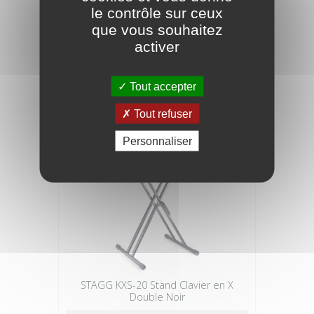
le contrôle sur ceux
que vous souhaitez
DIMAVERY Support de clavier svt-1
activer
31,90 €
Tout accepter
Tout refuser
Personnaliser
STAGG KXS-20 Stand Clavier en X
Double Noir