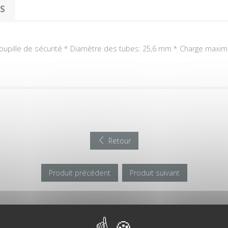
OS
goupille de sécurité * Diamètre des tubes: 25,6 mm * Charge maximale:
Retour
Produit précédent
Produit suivant