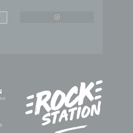
N
eur
fr