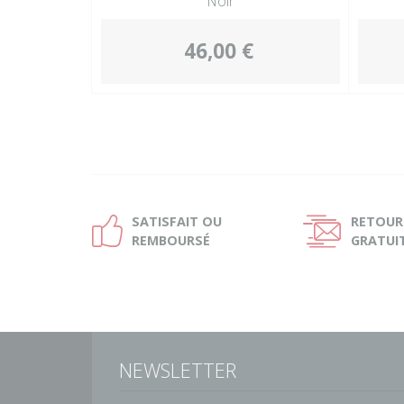
Noir
46,00 €
SATISFAIT OU
RETOUR
Ð
Ñ
REMBOURSÉ
GRATUI
NEWSLETTER