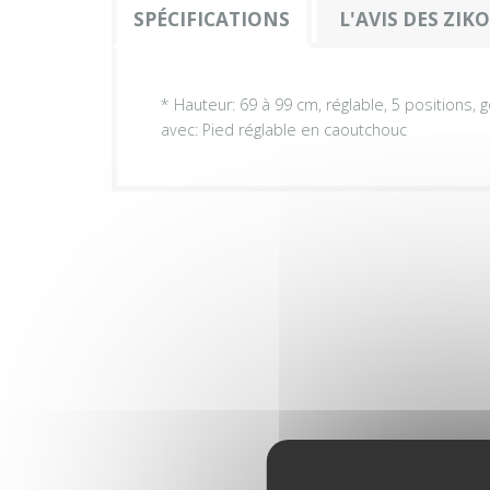
SPÉCIFICATIONS
L'AVIS DES ZIK
* Hauteur: 69 à 99 cm, réglable, 5 positions, 
avec: Pied réglable en caoutchouc