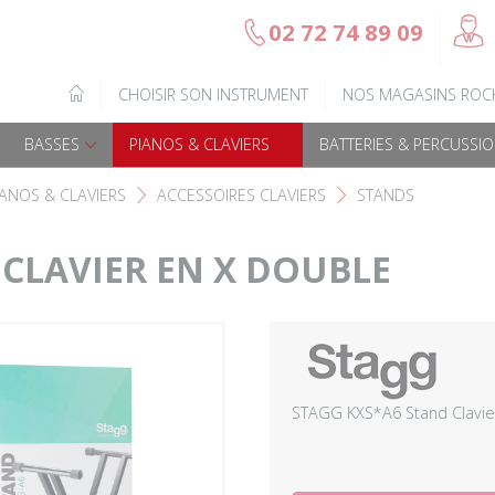
@
02 72 74 89 09
b
Gamme Arrow
Basses Acoustique
IQUE
CHOISIR SON INSTRUMENT
NOS MAGASINS ROC
7
Guitares électriques
Basses électriques
BASSES
PIANOS & CLAVIERS
BATTERIES & PERCUSSI
Guitares acoustiques
Amplis & effets
IANOS & CLAVIERS
ACCESSOIRES CLAVIERS
STANDS
F
F
Guitares enfants
Accessoires basse
 CLAVIER EN X DOUBLE
Guitares Pour Gauchers
Amplis et effets
Amplis & effets
Accessoires guitares
STAGG KXS*A6 Stand Clavie