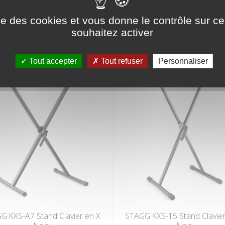
ise des cookies et vous donne le contrôle sur 
RIE
souhaitez activer
Tout accepter
Tout refuser
Personnaliser
G KXS-A7 Stand Clavier en X
STAGG KXS-15 Stand Clavier