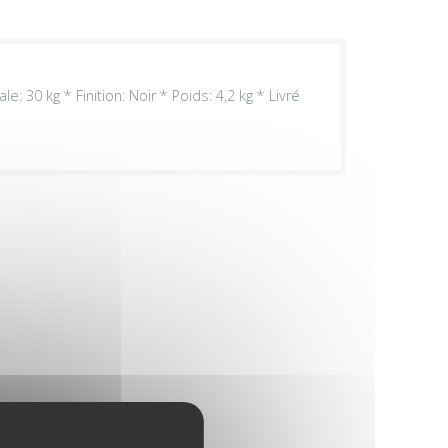
 30 kg * Finition: Noir * Poids: 4,2 kg * Livré