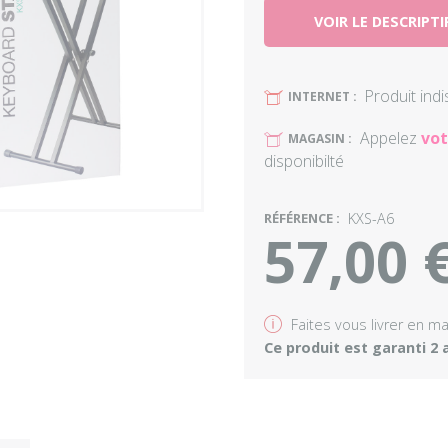
VOIR LE DESCRIPTI
Produit ind
U
INTERNET :
Appelez
vot
U
MAGASIN :
disponibilté
RÉFÉRENCE :
KXS-A6
57,00 
v
Faites vous livrer en m
Ce produit est garanti 2 