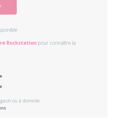
F
Autres perc
Accessoire
isponible
re Rockstation
pour connaître la
€
agasin ou à domicile
ans