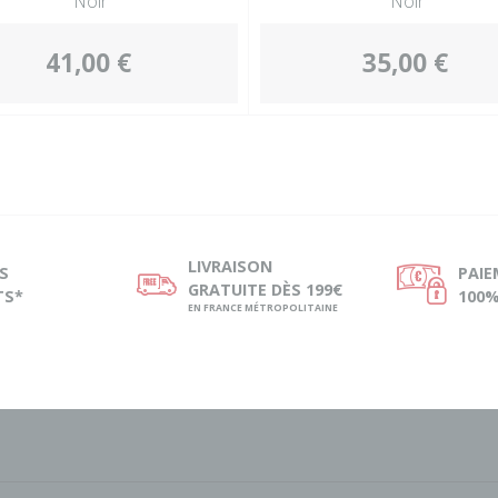
Noir
Noir
41,00 €
35,00 €
LIVRAISON
S
PAI
ø
Ø
GRATUITE DÈS 199€
TS*
100%
EN FRANCE MÉTROPOLITAINE