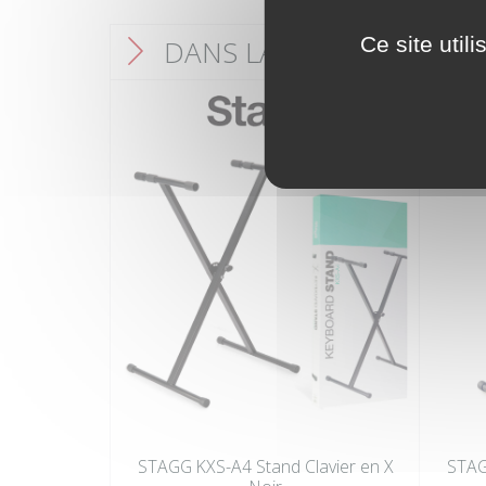
Ce site util
DANS LA MÊME CATÉGO
F
STAGG KXS-A4 Stand Clavier en X
STAG