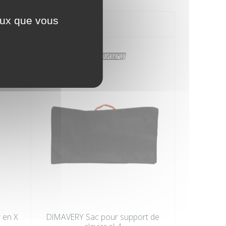
ceux que vous
 en X
DIMAVERY Sac pour support de