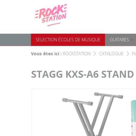
Panneau de gestion des cookies
Accueil
SELECTION ÉCOLES DE MUS
Choisir son instrument
Guitares
SELECTION ÉCOLES DE MUSIQUE
GUITARES
Nos Magasins Rockstation
Basses
Vous êtes ici :
ROCKSTATION
CATALOGUE
P
F
F
L'esprit Rockstation
Pianos & Claviers
STAGG KXS-A6 STAND
Contact
Batteries & Percussions
Matériel DJ
Sonorisation & éclairage
Instruments à vent