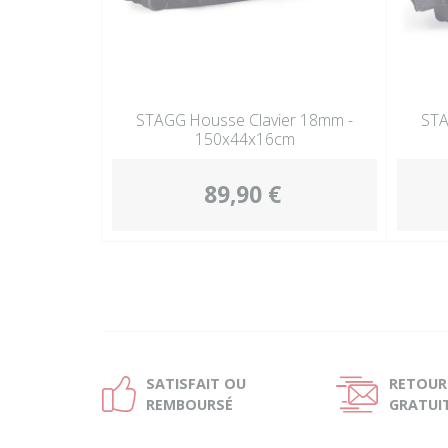
STAGG Housse Clavier 18mm -
STA
150x44x16cm
89,90 €
SATISFAIT OU
RETOUR
Ð
Ñ
REMBOURSÉ
GRATUI