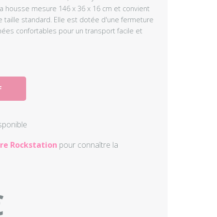
 La housse mesure 146 x 36 x 16 cm et convient
Autres perc
e taille standard. Elle est dotée d'une fermeture
nées confortables pour un transport facile et
Accessoire
F
isponible
re Rockstation
pour connaître la
€