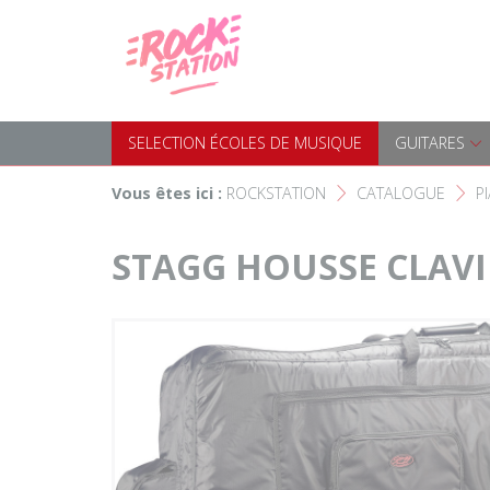
Panneau de gestion des cookies
Accueil
SELECTION ÉCOLES DE MUS
Choisir son instrument
Guitares
SELECTION ÉCOLES DE MUSIQUE
GUITARES
Nos Magasins Rockstation
Basses
Vous êtes ici :
ROCKSTATION
CATALOGUE
P
F
F
L'esprit Rockstation
Pianos & Claviers
STAGG HOUSSE CLAVI
Contact
Batteries & Percussions
Matériel DJ
Sonorisation & éclairage
Instruments à vent