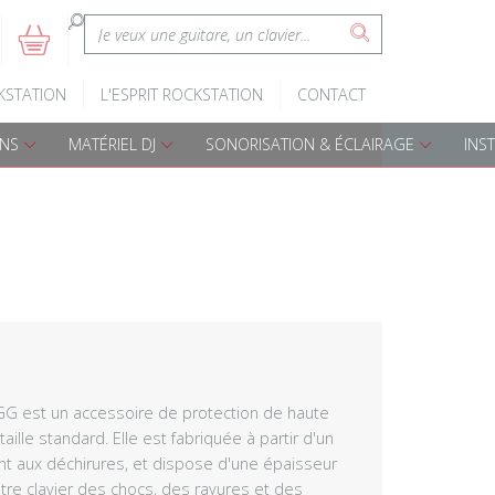
:
5
s
Claviers d'éveil
Batteries A
KSTATION
L'ESPRIT ROCKSTATION
CONTACT
Pianos numériques
Batteries é
ONS
MATÉRIEL DJ
SONORISATION & ÉCLAIRAGE
INS
Accessoires claviers
Accessoires
s
Claviers arrangeurs
Percussions
Djembes
Cajon
Bongos
GG est un accessoire de protection de haute
taille standard. Elle est fabriquée à partir d'un
nt aux déchirures, et dispose d'une épaisseur
Darboukas
re clavier des chocs, des rayures et des