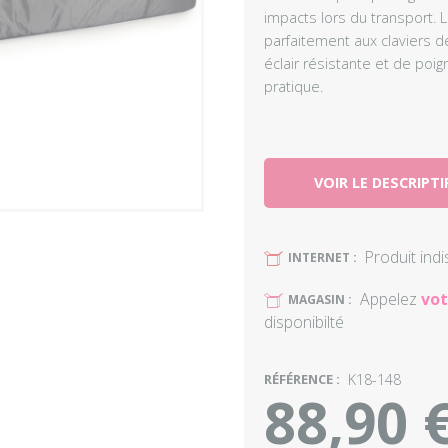
impacts lors du transport.
parfaitement aux claviers d
éclair résistante et de poig
pratique.
VOIR LE DESCRIPTI
Produit ind
U
INTERNET :
Appelez
vot
U
MAGASIN :
disponibilté
RÉFÉRENCE :
K18-148
88,90 