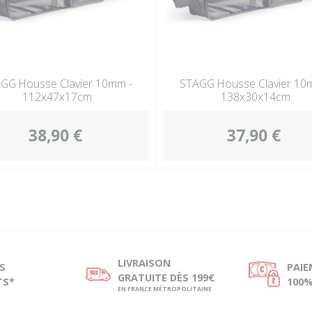
GG Housse Clavier 10mm -
STAGG Housse Clavier 10
112x47x17cm
138x30x14cm
38,90 €
37,90 €
LIVRAISON
S
PAI
ø
Ø
GRATUITE DÈS 199€
TS*
100%
EN FRANCE MÉTROPOLITAINE