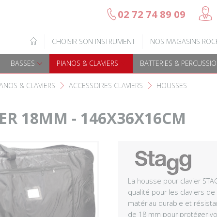
@
02 72 74 89 09
b
Gamme Arrow
Basses Acoustique
IQUE
CHOISIR SON INSTRUMENT
NOS MAGASINS ROC
7
Guitares électriques
Basses électriques
BASSES
PIANOS & CLAVIERS
BATTERIES & PERCUSSI
Guitares acoustiques
Amplis & effets
IANOS & CLAVIERS
ACCESSOIRES CLAVIERS
HOUSSES
F
F
Guitares enfants
Accessoires basse
ER 18MM - 146X36X16CM
Guitares Pour Gauchers
Amplis et effets
Amplis & effets
Accessoires guitares
La housse pour clavier STA
qualité pour les claviers de 
matériau durable et résista
de 18 mm pour protéger vot