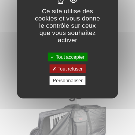
Ce site utilise des
cookies et vous donne
le contrôle sur ceux
que vous souhaitez
activer
STAGG Housse Clavier 18mm -
97x37x13cm
Tout accepter
Tout refuser
66,90 €
Personnaliser