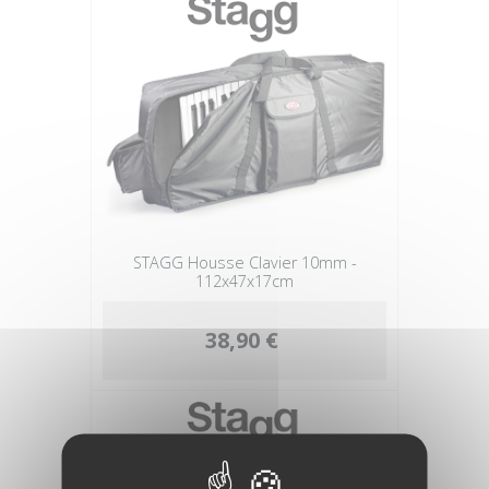
STAGG Housse Clavier 10mm -
112x47x17cm
38,90 €