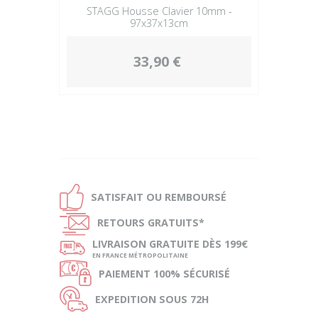
STAGG Housse Clavier 10mm -
97x37x13cm
33,90 €
Ð
SATISFAIT OU
REMBOURSÉ
Ñ
RETOURS
GRATUITS*
ø
LIVRAISON
GRATUITE DÈS 199€
EN FRANCE MÉTROPOLITAINE
Ø
PAIEMENT
100% SÉCURISÉ
Ù
EXPEDITION
SOUS 72H