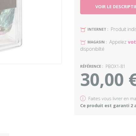
VOIR LE DESCRIPTI
Produit ind
U
INTERNET :
Appelez
vot
U
MAGASIN :
disponibilté
RÉFÉRENCE :
PBOX1-81
30,00 
v
Faites vous livrer en m
Ce produit est garanti 2 