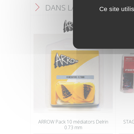
DANS LA MÊME CATÉGO
F
Ce site util
ARROW Pack 10 médiators Delrin
STAG
0.73 mm