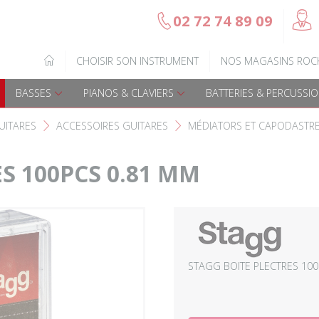
@
02 72 74 89 09
b
Gamme Arrow
Basses Acoustique
IQUE
CHOISIR SON INSTRUMENT
NOS MAGASINS ROC
7
Guitares électriques
Basses électriques
BASSES
PIANOS & CLAVIERS
BATTERIES & PERCUSSI
Guitares acoustiques
Amplis & effets
UITARES
ACCESSOIRES GUITARES
MÉDIATORS ET CAPODASTR
F
F
Guitares enfants
Accessoires basse
S 100PCS 0.81 MM
Guitares Pour Gauchers
Amplis et effets
Amplis & effets
Accessoires guitares
STAGG BOITE PLECTRES 100