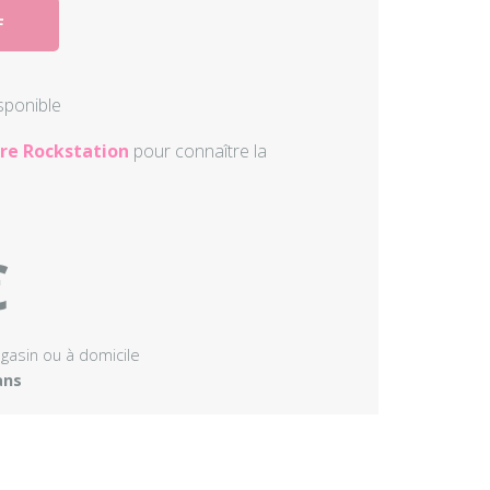
F
Autres perc
Accessoire
isponible
re Rockstation
pour connaître la
€
agasin ou à domicile
ans