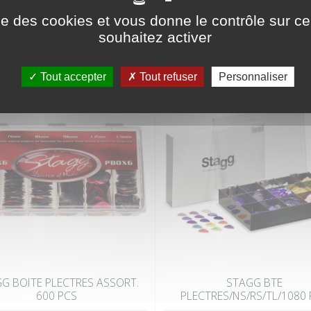
RIE
ise des cookies et vous donne le contrôle sur 
souhaitez activer
Tout accepter
Tout refuser
Personnaliser
G BOITE PLECTRES ASSORT.
STAGG BTE
600 PCS
PLECTRES/NS/RS/TL/1080