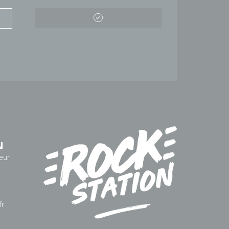
N
eur
fr