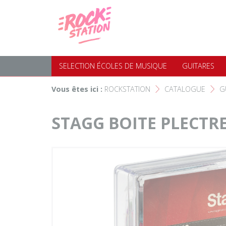
Panneau de gestion des cookies
Accueil
SELECTION ÉCOLES DE MUS
Choisir son instrument
Guitares
SELECTION ÉCOLES DE MUSIQUE
GUITARES
Nos Magasins Rockstation
Basses
Vous êtes ici :
ROCKSTATION
CATALOGUE
G
F
F
L'esprit Rockstation
Pianos & Claviers
STAGG BOITE PLECTRE
Contact
Batteries & Percussions
Matériel DJ
Sonorisation & éclairage
Instruments à vent