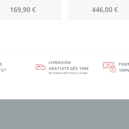
169,90 €
446,00 €
LIVRAISON
S
PAI
ø
Ø
GRATUITE DÈS 199€
TS*
100%
EN FRANCE MÉTROPOLITAINE