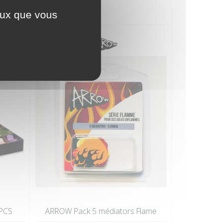
ceux que vous
 PCS
ARROW Pack 5 médiators Flame