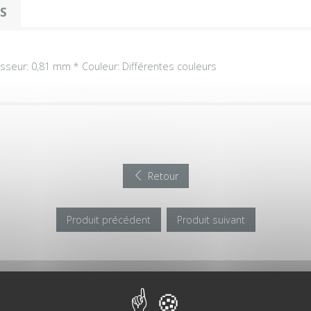
OS
isseur: 0,81 mm * Couleur: Différentes couleurs
Retour
Produit précédent
Produit suivant