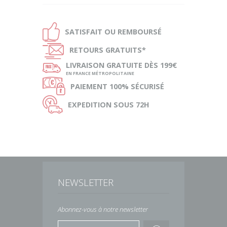
Ð
SATISFAIT OU
REMBOURSÉ
Ñ
RETOURS
GRATUITS*
ø
LIVRAISON
GRATUITE DÈS 199€
EN FRANCE MÉTROPOLITAINE
Ø
PAIEMENT
100% SÉCURISÉ
Ù
EXPEDITION
SOUS 72H
NEWSLETTER
Abonnez-vous à notre newsletter